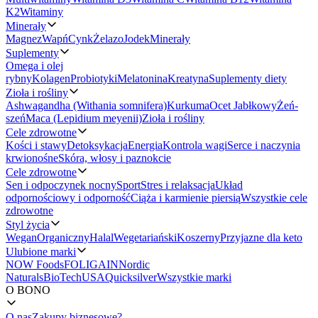
K2
Witaminy
Minerały
Magnez
Wapń
Cynk
Żelazo
Jodek
Minerały
Suplementy
Omega i olej
rybny
Kolagen
Probiotyki
Melatonina
Kreatyna
Suplementy diety
Zioła i rośliny
Ashwagandha (Withania somnifera)
Kurkuma
Ocet Jabłkowy
Żeń-
szeń
Maca (Lepidium meyenii)
Zioła i rośliny
Cele zdrowotne
Kości i stawy
Detoksykacja
Energia
Kontrola wagi
Serce i naczynia
krwionośne
Skóra, włosy i paznokcie
Cele zdrowotne
Sen i odpoczynek nocny
Sport
Stres i relaksacja
Układ
odpornościowy i odporność
Ciąża i karmienie piersią
Wszystkie cele
zdrowotne
Styl życia
Wegan
Organiczny
Halal
Wegetariański
Koszerny
Przyjazne dla keto
Ulubione marki
NOW Foods
FOLIGAIN
Nordic
Naturals
BioTechUSA
Quicksilver
Wszystkie marki
O BONO
O nas
Zakupy biznesowe?