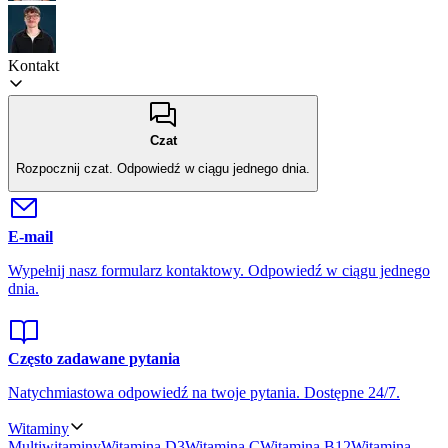
Kontakt
Czat
Rozpocznij czat.
Odpowiedź w ciągu jednego dnia.
E-mail
Wypełnij nasz formularz kontaktowy.
Odpowiedź w ciągu jednego
dnia.
Często zadawane pytania
Natychmiastowa odpowiedź na twoje pytania.
Dostępne 24/7.
Witaminy
Multiwitaminy
Witamina D3
Witamina C
Witamina B12
Witamina