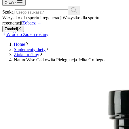
Otwórz
Szukaj
Wszystko dla sportu i regeneracji
Wszystko dla sportu i
regeneracji
Zobacz
→
Zamknij
Wróć do Zioła i rośliny
Home
Suplementy diety
Zioła i rośliny
NatureWise Całkowita Pielęgnacja Jelita Grubego