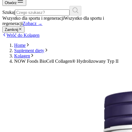
Otwórz
Szukaj
Wszystko dla sportu i regeneracji
Wszystko dla sportu i
regeneracji
Zobacz
→
Zamknij
Wróć do Kolagen
Home
Suplement diety
Kolagen
NOW Foods BioCell Collagen® Hydrolizowany Typ II