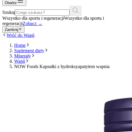
Otwórz
Szukaj
Wszystko dla sportu i regeneracji
Wszystko dla sportu i
regeneracji
Zobacz
→
Zamknij
Wróć do Wapń
Home
Suplement diety
Minerały
Wapń
NOW Foods Kapsułki z hydroksyapatytem wapnia