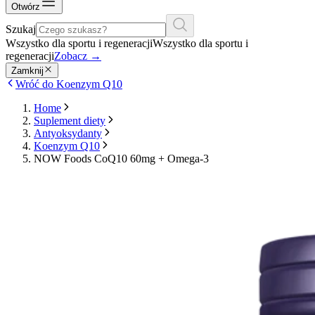
Otwórz
Szukaj
Wszystko dla sportu i regeneracji
Wszystko dla sportu i
regeneracji
Zobacz
→
Zamknij
Wróć do Koenzym Q10
Home
Suplement diety
Antyoksydanty
Koenzym Q10
NOW Foods CoQ10 60mg + Omega-3