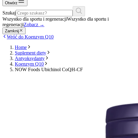
Otwórz
Szukaj
Wszystko dla sportu i regeneracji
Wszystko dla sportu i
regeneracji
Zobacz
→
Zamknij
Wróć do Koenzym Q10
Home
Suplement diety
Antyoksydanty
Koenzym Q10
NOW Foods Ubichinol CoQH-CF