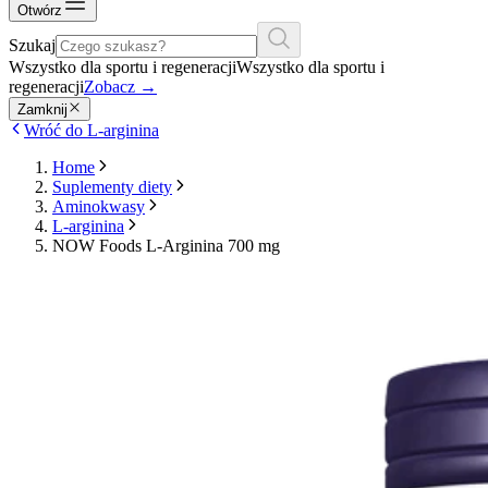
Otwórz
Szukaj
Wszystko dla sportu i regeneracji
Wszystko dla sportu i
regeneracji
Zobacz
→
Zamknij
Wróć do L-arginina
Home
Suplementy diety
Aminokwasy
L-arginina
NOW Foods L-Arginina 700 mg