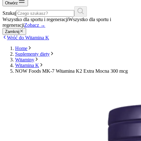
Otwórz
Szukaj
Wszystko dla sportu i regeneracji
Wszystko dla sportu i
regeneracji
Zobacz
→
Zamknij
Wróć do Witamina K
Home
Suplementy diety
Witaminy
Witamina K
NOW Foods MK-7 Witamina K2 Extra Mocna 300 mcg