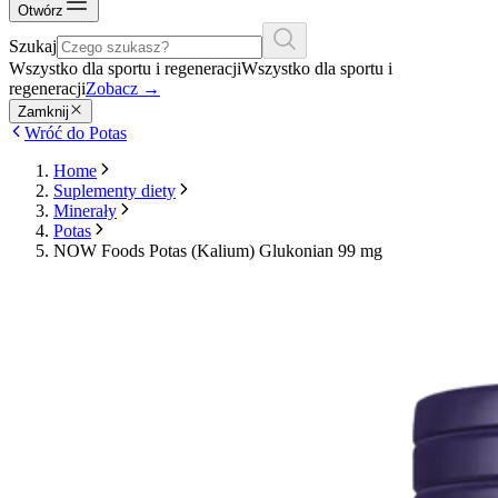
Otwórz
Szukaj
Wszystko dla sportu i regeneracji
Wszystko dla sportu i
regeneracji
Zobacz
→
Zamknij
Wróć do Potas
Home
Suplementy diety
Minerały
Potas
NOW Foods Potas (Kalium) Glukonian 99 mg