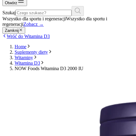
Otwórz
Szukaj
Wszystko dla sportu i regeneracji
Wszystko dla sportu i
regeneracji
Zobacz
→
Zamknij
Wróć do Witamina D3
Home
Suplementy diety
Witaminy
Witamina D3
NOW Foods Witamina D3 2000 IU