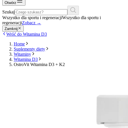
Otwórz
Szukaj
Wszystko dla sportu i regeneracji
Wszystko dla sportu i
regeneracji
Zobacz
→
Zamknij
Wróć do Witamina D3
Home
Suplementy diety
Witaminy
Witamina D3
OstroVit Witamina D3 + K2