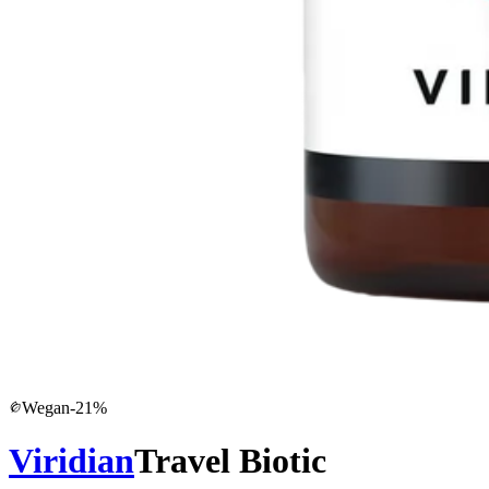
Wegan
-
21
%
Viridian
Travel Biotic