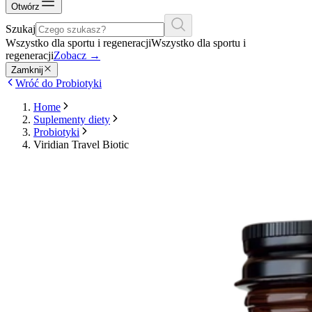
Otwórz
Szukaj
Wszystko dla sportu i regeneracji
Wszystko dla sportu i
regeneracji
Zobacz
→
Zamknij
Wróć do Probiotyki
Home
Suplementy diety
Probiotyki
Viridian Travel Biotic