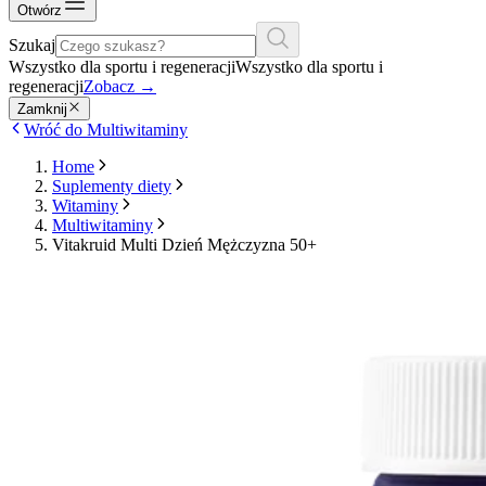
Otwórz
Szukaj
Wszystko dla sportu i regeneracji
Wszystko dla sportu i
regeneracji
Zobacz
→
Zamknij
Wróć do Multiwitaminy
Home
Suplementy diety
Witaminy
Multiwitaminy
Vitakruid Multi Dzień Mężczyzna 50+