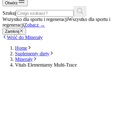
Otwórz
Szukaj
Wszystko dla sportu i regeneracji
Wszystko dla sportu i
regeneracji
Zobacz
→
Zamknij
Wróć do Minerały
Home
Suplementy diety
Minerały
Vitals Elementarny Multi-Trace