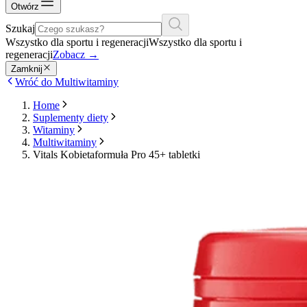
Otwórz
Szukaj
Wszystko dla sportu i regeneracji
Wszystko dla sportu i
regeneracji
Zobacz
→
Zamknij
Wróć do Multiwitaminy
Home
Suplementy diety
Witaminy
Multiwitaminy
Vitals Kobietaformuła Pro 45+ tabletki