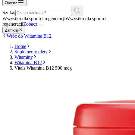
Otwórz
Szukaj
Wszystko dla sportu i regeneracji
Wszystko dla sportu i
regeneracji
Zobacz
→
Zamknij
Wróć do Witamina B12
Home
Suplementy diety
Witaminy
Witamina B12
Vitals Witamina B12 500 mcg