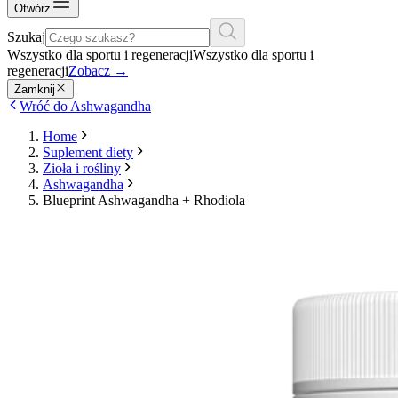
Otwórz
Szukaj
Wszystko dla sportu i regeneracji
Wszystko dla sportu i
regeneracji
Zobacz
→
Zamknij
Wróć do Ashwagandha
Home
Suplement diety
Zioła i rośliny
Ashwagandha
Blueprint Ashwagandha + Rhodiola