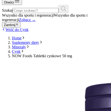
Otwórz
Szukaj
Wszystko dla sportu i regeneracji
Wszystko dla sportu i
regeneracji
Zobacz
→
Zamknij
Wróć do Cynk
Home
Suplementy diety
Minerały
Cynk
NOW Foods Tabletki cynkowe 50 mg