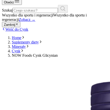
Otwórz
Szukaj
Wszystko dla sportu i regeneracji
Wszystko dla sportu i
regeneracji
Zobacz
→
Zamknij
Wróć do Cynk
Home
Suplementy diety
Minerały
Cynk
NOW Foods Cynk Glicynian