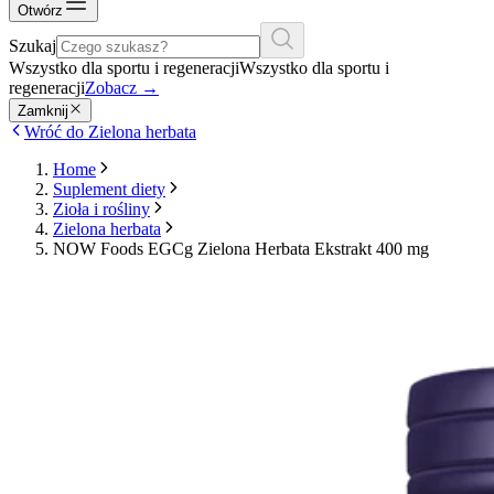
Otwórz
Szukaj
Wszystko dla sportu i regeneracji
Wszystko dla sportu i
regeneracji
Zobacz
→
Zamknij
Wróć do Zielona herbata
Home
Suplement diety
Zioła i rośliny
Zielona herbata
NOW Foods EGCg Zielona Herbata Ekstrakt 400 mg