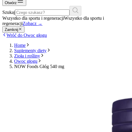
Otwórz
Szukaj
Wszystko dla sportu i regeneracji
Wszystko dla sportu i
regeneracji
Zobacz
→
Zamknij
Wróć do Owoc głogu
Home
Suplementy diety
Zioła i rośliny
Owoc głogu
NOW Foods Głóg 540 mg