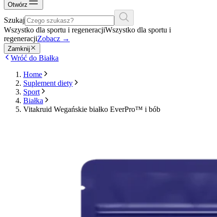
Otwórz
Szukaj
Wszystko dla sportu i regeneracji
Wszystko dla sportu i
regeneracji
Zobacz
→
Zamknij
Wróć do Białka
Home
Suplement diety
Sport
Białka
Vitakruid Wegańskie białko EverPro™ i bób