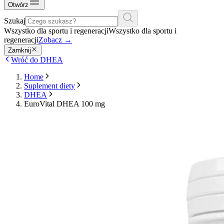
Otwórz
Szukaj
Wszystko dla sportu i regeneracji
Wszystko dla sportu i
regeneracji
Zobacz
→
Zamknij
Wróć do DHEA
Home
Suplement diety
DHEA
EuroVital DHEA 100 mg